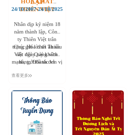
HÓA CHẤT
LẬP
THIÊN VIỆT
24/10/2007-24/10/2025
Nhân dịp kỷ niệm 18
năm thành lập, Công
ty Thiên Việt trân
trọng gửi lời tri ân sâu
Chúc Hóa chất Thiên
Việt ngày càng vững
sắc đến Quý khách
mạnh, trở thành đơn vị
hàng, Đối tác và
những người đã đồng
uy tín hàng đầu trong
查看更多
lĩnh vực cung cấp đa
hành cùng chúng tôi
dạng hóa chất, đáp ứng
trong suốt thời gian
mọi nhu cầu và mong
qua.
muốn của khách hàng
trong tương lai.