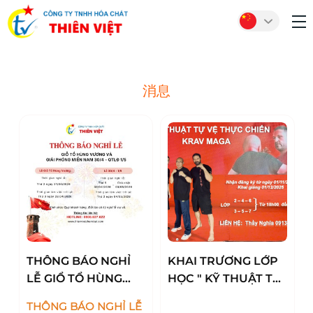
消息
THÔNG BÁO NGHỈ
KHAI TRƯƠNG LỚP
LỄ GIỔ TỔ HÙNG
HỌC " KỸ THUẬT TỰ
VƯƠNG - 30/04 VÀ
VỆ THỰC CHIẾN
THÔNG BÁO NGHỈ LỄ