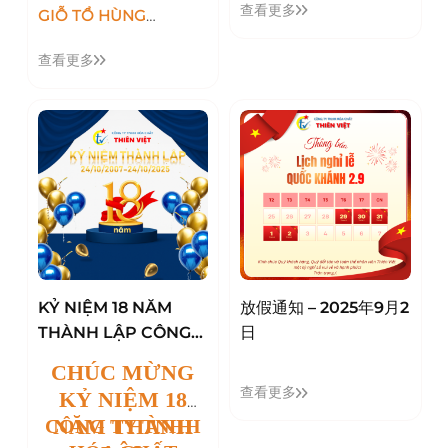
QTLĐ 01/05/2026
KRAV MAGA"
查看更多
GIỖ TỔ HÙNG
VƯƠNG - 30/04/2026
查看更多
VÀ QTLĐ 01/05/2026
KỶ NIỆM 18 NĂM
放假通知 – 2025年9月2
THÀNH LẬP CÔNG
日
TY HÓA CHẤT THIÊN
CHÚC MỪNG
VIỆT
查看更多
KỶ NIỆM 18
NĂM THÀNH
CÔNG TY TNHH