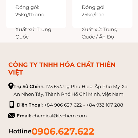
ACID
USP / BP
Đóng gói:
Đóng gói:
25kg/thùng
25kg/bao
Xuất xứ: Trung
Xuất xứ: Trung
Quốc
Quốc / Ấn Độ
CÔNG TY TNHH HÓA CHẤT THIÊN
VIỆT
Trụ Sở Chính:
173 Đường Phú Hiệp, Ấp Phú Mỹ, Xã
An Nhơn Tây, Thành Phố Hồ Chí Minh, Việt Nam
Điện Thoại:
+84 906 627 622 - +84 932 107 288
Email:
chemical@tvchem.com
0906.627.622
Hotline