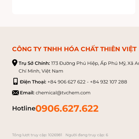
Xuất xứ: Trung Quốc
CÔNG TY TNHH HÓA CHẤT THIÊN VIỆT
Trụ Sở Chính:
173 Đường Phú Hiệp, Ấp Phú Mỹ, Xã A
Chí Minh, Việt Nam
Điện Thoại:
+84 906 627 622 - +84 932 107 288
Email:
chemical@tvchem.com
0906.627.622
Hotline
Tổng lượt truy cập: 1026981
Người đang truy cập: 6