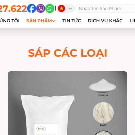
27.622
|
ÚNG TÔI
SẢN PHẨM
TIN TỨC
DỊCH VỤ KHÁC
LI
SÁP CÁC LOẠI