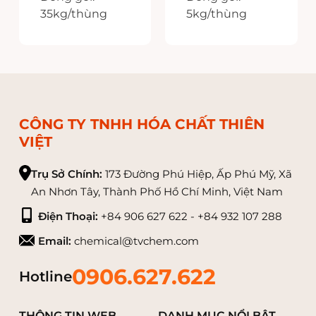
35kg/thùng
5kg/thùng
Xuất xứ: Ấn Độ
Xuất xứ: Ấn Độ
CÔNG TY TNHH HÓA CHẤT THIÊN
VIỆT
Trụ Sở Chính:
173 Đường Phú Hiệp, Ấp Phú Mỹ, Xã
An Nhơn Tây, Thành Phố Hồ Chí Minh, Việt Nam
Điện Thoại:
+84 906 627 622 - +84 932 107 288
Email:
chemical@tvchem.com
0906.627.622
Hotline
THÔNG TIN WEB
DANH MỤC NỔI BẬT