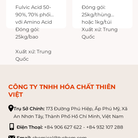
Fulvic Acid 50-
Đóng gói:
90%, 70% phối
25kg/thùng
với Amino Acid
hoặc 1kg/túi
Đóng gói:
Xuất xứ: Trung
25kg/bao
Quốc
Xuất xứ: Trung
Quốc
CÔNG TY TNHH HÓA CHẤT THIÊN
VIỆT
Trụ Sở Chính:
173 Đường Phú Hiệp, Ấp Phú Mỹ, Xã
An Nhơn Tây, Thành Phố Hồ Chí Minh, Việt Nam
Điện Thoại:
+84 906 627 622 - +84 932 107 288
Email:
chemical@tvchem.com