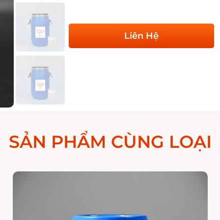
Liên Hệ
SẢN PHẨM CÙNG LOẠI