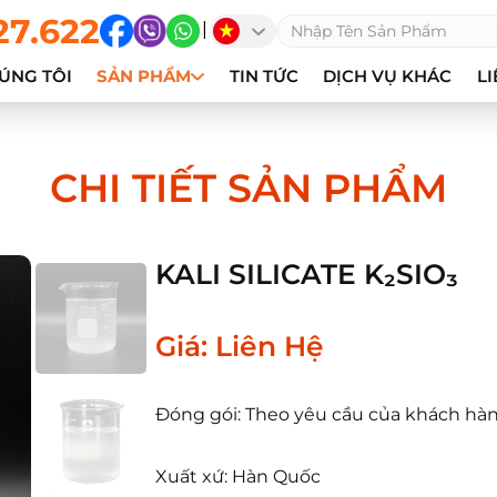
27.622
|
ÚNG TÔI
SẢN PHẨM
TIN TỨC
DỊCH VỤ KHÁC
LI
CHI TIẾT SẢN PHẨM
KALI SILICATE K₂SIO₃
Giá: Liên Hệ
Đóng gói: Theo yêu cầu của khách hà
Xuất xứ: Hàn Quốc