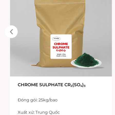
CHROME SULPHATE CR₂(SO₄)₃
Đóng gói: 25kg/bao
Xuất xứ: Trung Quốc