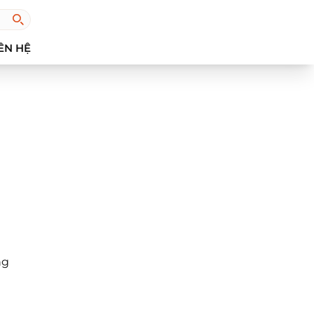
ÊN HỆ
ng