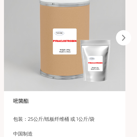
嘧菌酯
包装：25公斤/纸板纤维桶 或 1公斤/袋
中国制造