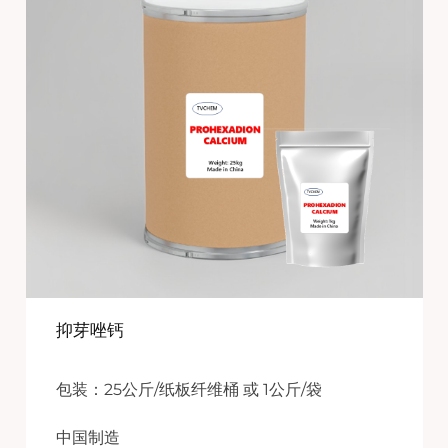
抑芽唑钙
包装：25公斤/纸板纤维桶 或 1公斤/袋
中国制造