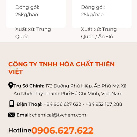
USP / BP
Đóng gói:
Đóng gói:
25kg/bao
25kg/bao
Xuất xứ: Trung
Xuất xứ: Trung
Quốc
Quốc / Ấn Độ
CÔNG TY TNHH HÓA CHẤT THIÊN
VIỆT
Trụ Sở Chính:
173 Đường Phú Hiệp, Ấp Phú Mỹ, Xã
An Nhơn Tây, Thành Phố Hồ Chí Minh, Việt Nam
Điện Thoại:
+84 906 627 622 - +84 932 107 288
Email:
chemical@tvchem.com
0906.627.622
Hotline